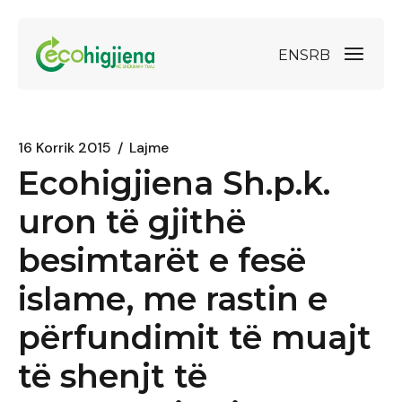
EN
SRB
16 Korrik 2015
Lajme
Ecohigjiena Sh.p.k.
uron të gjithë
besimtarët e fesë
islame, me rastin e
përfundimit të muajt
të shenjt të