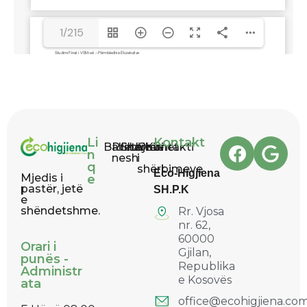
1/215
Li
Kontakt
Ballina
Rreth
Shërbimet
Lajme
Orari
Kontakti
n
nesh
i
q
shërbimeve
Eco-Higjiena
Mjedis i
e
pastër, jetë
SH.P.K
e
shëndetshme.
Rr. Vjosa
nr. 62,
60000
Orari i
Gjilan,
punës -
Republika
Administr
e Kosovës
ata
office@ecohigjiena.co