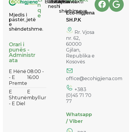
Ballina
Rreth
Shërbimet
Lajme
Orari
Kontakti
n
nesh
i
q
shërbimeve
Eco-Higjiena
Mjedis i
e
pastër, jetë
SH.P.K
e
shëndetshme.
Rr. Vjosa
nr. 62,
60000
Orari i
punës -
Gjilan,
Administr
Republika e
ata
Kosovës
E Hënë
08:00 -
- E
16:00
office@ecohigjiena.com
Premte
+383
E
E
(0)45 71 70
Shtunë
mbyllur
77
- E Diel
Whatsapp
/
Viber