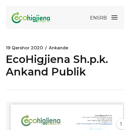
EN
SRB
19 Qershor 2020
Ankande
EcoHigjiena Sh.p.k.
Ankand Publik
1