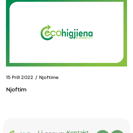
15 Prill 2022
Njoftime
Njoftim
Li
Kontakt