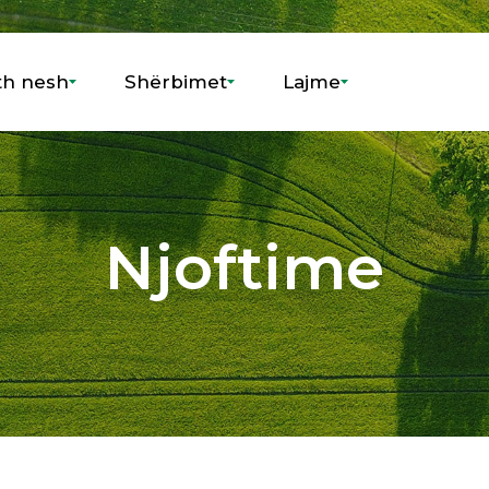
th nesh
Shërbimet
Lajme
Njoftime