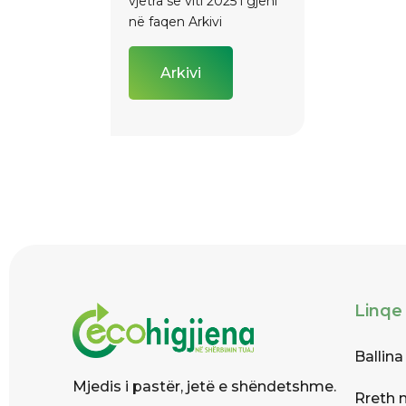
vjetra se viti 2025 i gjeni
në faqen Arkivi
Arkivi
Linqe
Ballina
Mjedis i pastër, jetë e shëndetshme.
Rreth 