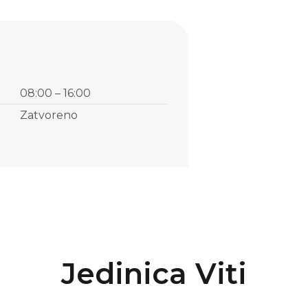
08:00 – 16:00
Zatvoreno
J
e
d
i
n
i
c
a
V
i
t
i