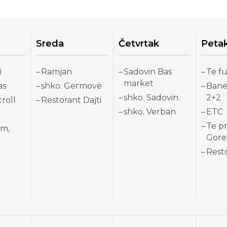
Sreda
Četvrtak
Peta
i
Ramjan
Sadovin Bas
Te fu
market
as
shko. Germovë
Bane
shko. Sadovin
2+2
roll
Restorant Dajti
shko. Verban
ETC
Te p
om,
Gore
Resto