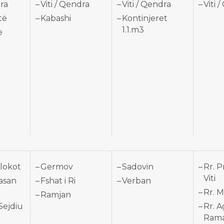
dra
Viti / Qendra
Viti / Qendra
Viti 
të
Kabashi
Kontinjeret
1.1.m3
e
Kllokot
Germov
Sadovin
Rr. P
Viti
Hasan
Fshat i Ri
Verban
Rr. 
Ramjan
Sejdiu
Rr. 
Rama