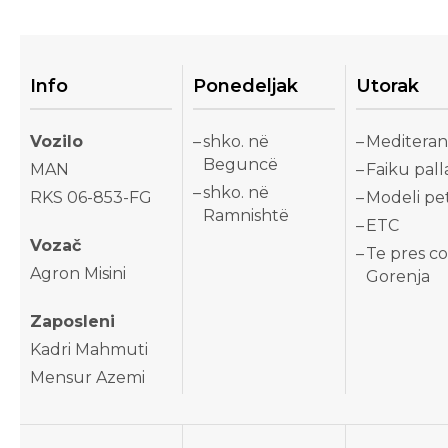
Info
Ponedeljak
Utorak
Vozilo
shko. në
Mediteran
Beguncë
MAN
Faiku pall
shko. në
RKS 06-853-FG
Modeli pet
Ramnishtë
ETC
Vozač
Te pres c
Agron Misini
Gorenja
Zaposleni
Kadri Mahmuti
Mensur Azemi