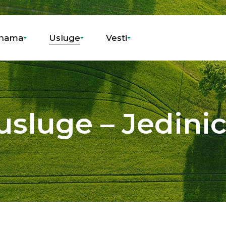
nama
Usluge
Vesti
sluge – Jedinic