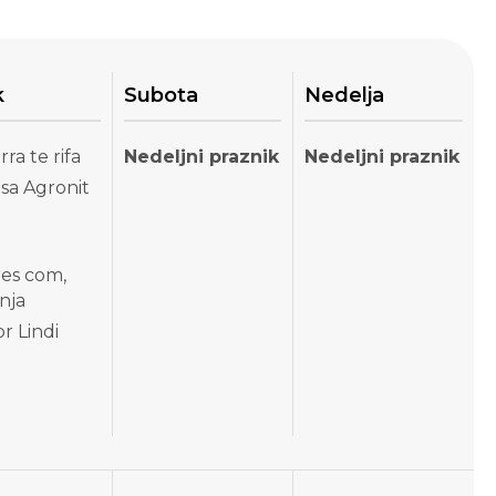
k
Subota
Nedelja
rra te rifa
Nedeljni praznik
Nedeljni praznik
sa Agronit
res com,
nja
r Lindi