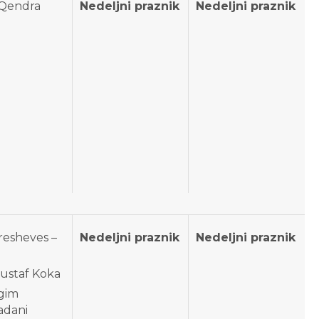
/ Qendra
Nedeljni praznik
Nedeljni praznik
resheves –
Nedeljni praznik
Nedeljni praznik
Mustaf Koka
Agim
dani