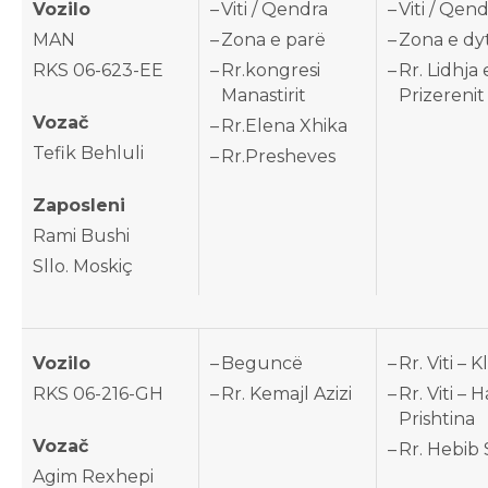
Vozilo
Viti / Qendra
Viti / Qen
MAN
Zona e parë
Zona e dy
RKS 06-623-EE
Rr.kongresi
Rr. Lidhja 
Manastirit
Prizerenit
Vozač
Rr.Elena Xhika
Tefik Behluli
Rr.Presheves
Zaposleni
Rami Bushi
Sllo. Moskiç
Vozilo
Beguncë
Rr. Viti – 
RKS 06-216-GH
Rr. Kemajl Azizi
Rr. Viti – 
Prishtina
Vozač
Rr. Hebib 
Agim Rexhepi