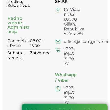
sredina,
SH.P.K
Zdrav život.
Rr. Vjosa
nr. 62,
Radno
60000
vreme -
Gjilan,
Administr
Republika
acija
e Kosovës
Ponedeljak
08:00 -
office@ecohigjiena.co
- Petak
16:00
+383
Subota -
Zatvoreno
(0)45
Nedelja
71 70
77
Whatsapp
/
Viber
+383
(0)45
71 70
77
+383