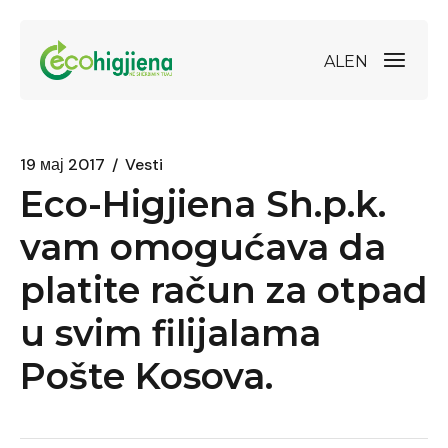
AL
EN
19 мај 2017
Vesti
Eco-Higjiena
Sh.p.k.
vam omogućava da
platite račun za otpad
u svim filijalama
Pošte Kosova.