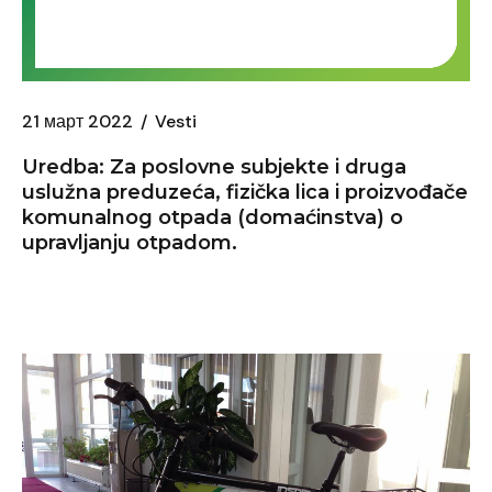
21 март 2022
Vesti
Uredba: Za poslovne subjekte i druga
uslužna preduzeća, fizička lica i proizvođače
komunalnog otpada (domaćinstva) o
upravljanju otpadom.